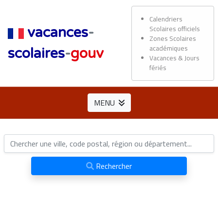
Calendriers
Scolaires officiels
vacances
-
Zones Scolaires
académiques
scolaires
-
gouv
Vacances & Jours
fériés
MENU
Rechercher