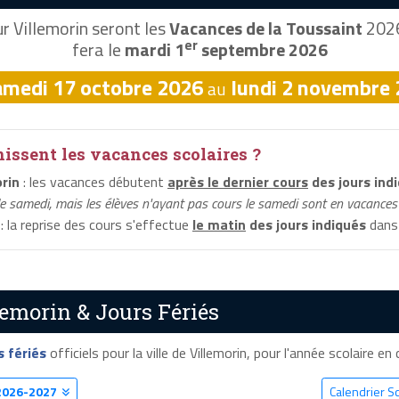
r Villemorin seront les
Vacances de la Toussaint
2026
er
fera le
mardi 1
septembre 2026
amedi 17 octobre 2026
lundi 2 novembre
au
ssent les vacances scolaires ?
rin
: les vacances débutent
après le dernier cours
des jours ind
le samedi, mais les élèves n'ayant pas cours le samedi sont en vacances 
: la reprise des cours s'effectue
le matin
des jours indiqués
dans 
lemorin & Jours Fériés
s fériés
officiels pour la ville de Villemorin, pour l'année scolaire en 
2026-2027
Calendrier Sc