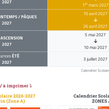
2027
er
1
mars 2027
10 avril 2027
INTEMPS / PÂQUES
2027
26 avril 2027
5 mai 2027
ASCENSION
2027
10 mai 2027
cances
ÉTÉ
3 juillet 2027
2027
Calendrier Scola
 / à imprimer ⤵
olaire 2026-2027
Calendrier Scol
in (Zone A)
ZONES A