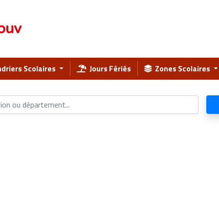
ouv
driers Scolaires
Jours Fériés
Zones Scolaires