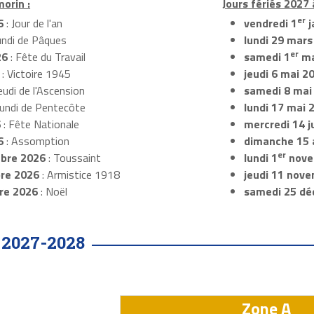
morin :
Jours fériés 2027 
er
6
: Jour de l'an
vendredi 1
j
undi de Pâques
lundi 29 mars
er
26
: Fête du Travail
samedi 1
ma
: Victoire 1945
jeudi 6 mai 2
eudi de l'Ascension
samedi 8 mai
Lundi de Pentecôte
lundi 17 mai 
6
: Fête Nationale
mercredi 14 ju
6
: Assomption
dimanche 15 
er
bre 2026
: Toussaint
lundi 1
nove
re 2026
: Armistice 1918
jeudi 11 nov
re 2026
: Noël
samedi 25 dé
2027-2028
•
Zone A