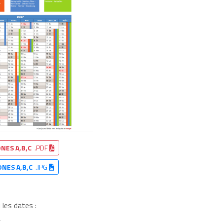
NES A,B,C
.PDF
ONES A,B,C
.JPG
 les dates :