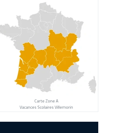
Carte Zone A
Vacances Scolaires Villemorin