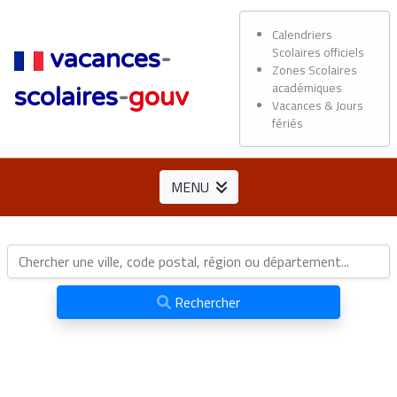
Calendriers
Scolaires officiels
vacances
-
Zones Scolaires
académiques
scolaires
-
gouv
Vacances & Jours
fériés
MENU
Rechercher