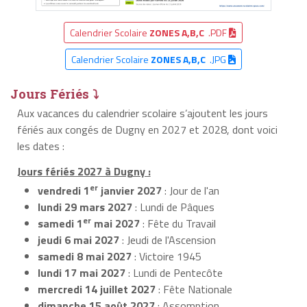
Calendrier Scolaire
ZONES A,B,C
.PDF
Calendrier Scolaire
ZONES A,B,C
.JPG
Jours Fériés ⤵
Aux vacances du calendrier scolaire s’ajoutent les jours
fériés aux congés de Dugny en 2027 et 2028, dont voici
les dates :
Jours fériés 2027 à Dugny :
er
vendredi 1
janvier 2027
: Jour de l'an
lundi 29 mars 2027
: Lundi de Pâques
er
samedi 1
mai 2027
: Fête du Travail
jeudi 6 mai 2027
: Jeudi de l'Ascension
samedi 8 mai 2027
: Victoire 1945
lundi 17 mai 2027
: Lundi de Pentecôte
mercredi 14 juillet 2027
: Fête Nationale
dimanche 15 août 2027
: Assomption