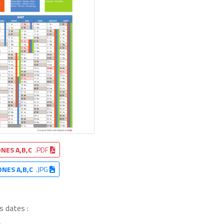
NES A,B,C
.PDF
ONES A,B,C
.JPG
s dates :