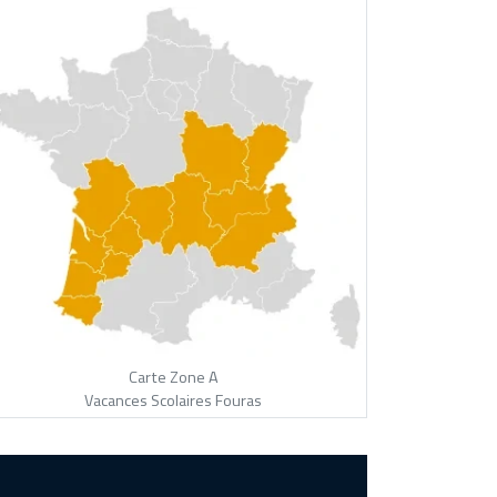
Carte Zone A
Vacances Scolaires Fouras