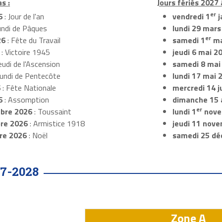
s :
Jours fériés 2027 
er
6
: Jour de l'an
vendredi 1
j
undi de Pâques
lundi 29 mars
er
26
: Fête du Travail
samedi 1
ma
: Victoire 1945
jeudi 6 mai 2
eudi de l'Ascension
samedi 8 mai
Lundi de Pentecôte
lundi 17 mai 
6
: Fête Nationale
mercredi 14 ju
6
: Assomption
dimanche 15 
er
bre 2026
: Toussaint
lundi 1
nove
re 2026
: Armistice 1918
jeudi 11 nov
re 2026
: Noël
samedi 25 dé
7-2028
Zone A