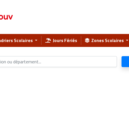
ouv
driers Scolaires
Jours Fériés
Zones Scolaires