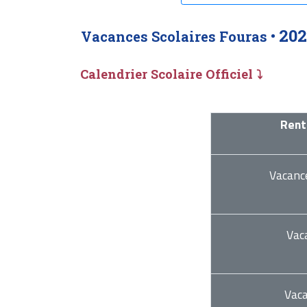
202
Vacances Scolaires Fouras •
Calendrier Scolaire Officiel ⤵
Rent
Vacanc
Vac
Vac