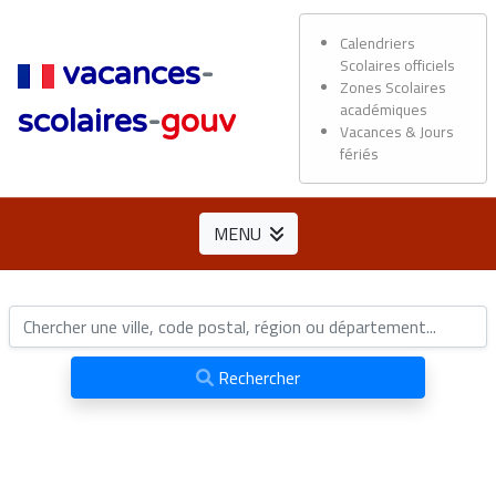
Calendriers
Scolaires officiels
vacances
-
Zones Scolaires
académiques
scolaires
-
gouv
Vacances & Jours
fériés
MENU
Rechercher