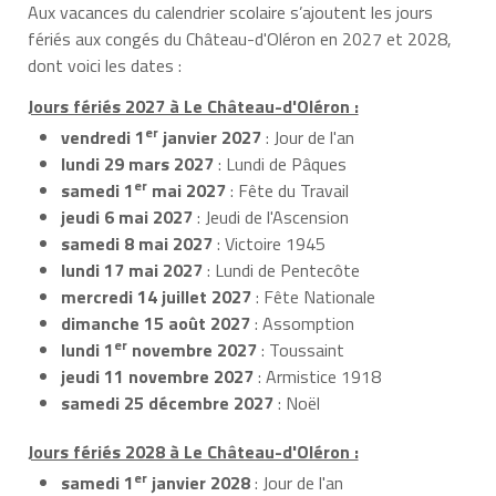
Aux vacances du calendrier scolaire s’ajoutent les jours
fériés aux congés du Château-d'Oléron en 2027 et 2028,
dont voici les dates :
Jours fériés 2027 à Le Château-d'Oléron :
er
vendredi 1
janvier 2027
: Jour de l'an
lundi 29 mars 2027
: Lundi de Pâques
er
samedi 1
mai 2027
: Fête du Travail
jeudi 6 mai 2027
: Jeudi de l'Ascension
samedi 8 mai 2027
: Victoire 1945
lundi 17 mai 2027
: Lundi de Pentecôte
mercredi 14 juillet 2027
: Fête Nationale
dimanche 15 août 2027
: Assomption
er
lundi 1
novembre 2027
: Toussaint
jeudi 11 novembre 2027
: Armistice 1918
samedi 25 décembre 2027
: Noël
Jours fériés 2028 à Le Château-d'Oléron :
er
samedi 1
janvier 2028
: Jour de l'an