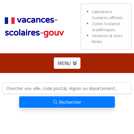
Calendriers
Scolaires officiels
vacances
-
Zones Scolaires
académiques
scolaires
-
gouv
Vacances & Jours
fériés
MENU
Rechercher