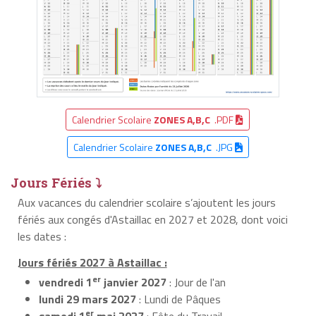
Calendrier Scolaire
ZONES A,B,C
.PDF
Calendrier Scolaire
ZONES A,B,C
.JPG
Jours Fériés ⤵
Aux vacances du calendrier scolaire s’ajoutent les jours
fériés aux congés d'Astaillac en 2027 et 2028, dont voici
les dates :
Jours fériés 2027 à Astaillac :
er
vendredi 1
janvier 2027
: Jour de l'an
lundi 29 mars 2027
: Lundi de Pâques
er
samedi 1
mai 2027
: Fête du Travail