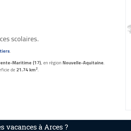
es scolaires.
tiers
.
ente-Maritime (17)
, en région
Nouvelle-Aquitaine
.
2
rficie de
21.74 km
.
s vacances à Arces ?