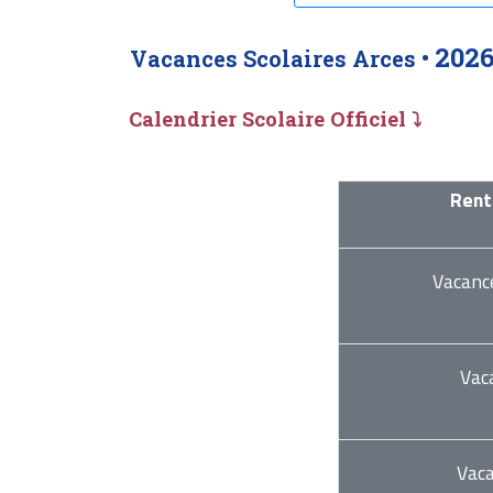
202
Vacances Scolaires Arces •
Calendrier Scolaire Officiel ⤵
Rent
Vacanc
Vac
Vac