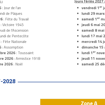
 :
Jours fériés 2027 
er
6
: Jour de l'an
vendredi 1
j
undi de Pâques
lundi 29 mars
er
26
: Fête du Travail
samedi 1
ma
: Victoire 1945
jeudi 6 mai 2
eudi de l'Ascension
samedi 8 mai
Lundi de Pentecôte
lundi 17 mai 
6
: Fête Nationale
mercredi 14 ju
6
: Assomption
dimanche 15 
er
bre 2026
: Toussaint
lundi 1
nove
re 2026
: Armistice 1918
jeudi 11 nov
re 2026
: Noël
samedi 25 dé
-2028
Zone A