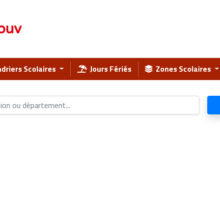
ouv
driers Scolaires
Jours Fériés
Zones Scolaires