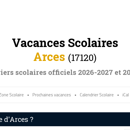
Vacances Scolaires
Arces
(17120)
iers scolaires officiels 2026-2027 et 2
Zone Scolaire
•
Prochaines vacances
•
Calendrier Scolaire
•
iCal
e d'Arces ?