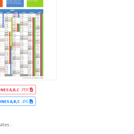
NES A,B,C
.PDF
ONES A,B,C
.JPG
ates :