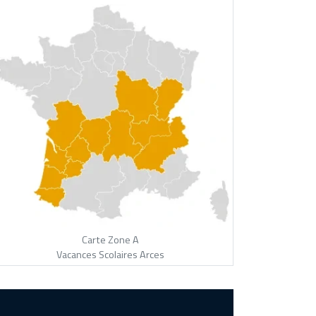
Carte Zone A
Vacances Scolaires Arces