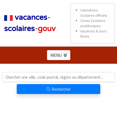
Calendriers
Scolaires officiels
vacances
-
Zones Scolaires
académiques
scolaires
-
gouv
Vacances & Jours
fériés
MENU
Rechercher