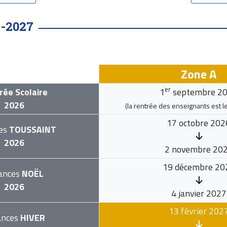
-2027
Zone A
er
rée Scolaire
1
septembre 2
2026
(la rentrée des enseignants est l
17 octobre 202
es
TOUSSAINT
2026
2 novembre 20
19 décembre 20
ances
NOËL
2026
4 janvier 2027
13 février 202
ances
HIVER