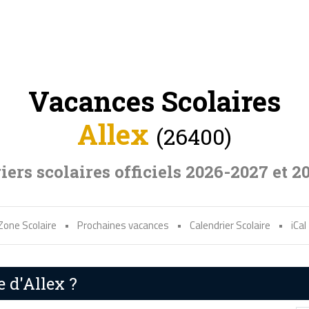
Vacances Scolaires
Allex
(26400)
iers scolaires officiels 2026-2027 et 2
Zone Scolaire
•
Prochaines vacances
•
Calendrier Scolaire
•
iCal
e d'Allex ?