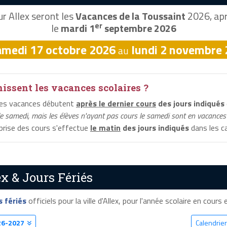
r Allex seront les
Vacances de la Toussaint
2026, apr
er
le
mardi 1
septembre 2026
amedi 17 octobre 2026
lundi 2 novembre
au
ssent les vacances scolaires ?
les vacances débutent
après le dernier cours
des jours indiqués
le samedi, mais les élèves n'ayant pas cours le samedi sont en vacances 
eprise des cours s'effectue
le matin
des jours indiqués
dans les ca
x & Jours Fériés
s fériés
officiels pour la ville d'Allex, pour l'année scolaire en cours e
26-2027
Calendrier