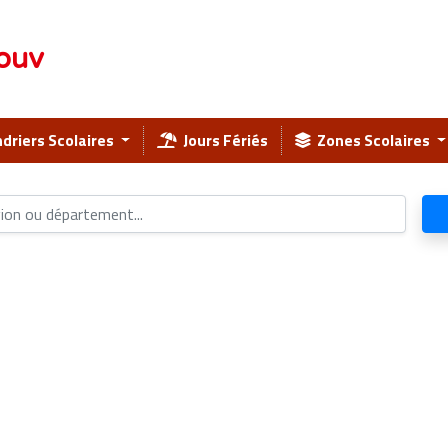
ouv
driers Scolaires
Jours Fériés
Zones Scolaires