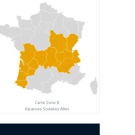
Carte Zone A
Vacances Scolaires Allex