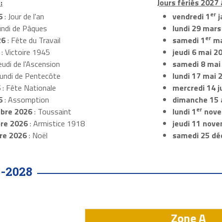
:
Jours fériés 2027 à
er
6
: Jour de l'an
vendredi 1
j
undi de Pâques
lundi 29 mars
er
26
: Fête du Travail
samedi 1
ma
: Victoire 1945
jeudi 6 mai 2
eudi de l'Ascension
samedi 8 mai
Lundi de Pentecôte
lundi 17 mai 
6
: Fête Nationale
mercredi 14 ju
6
: Assomption
dimanche 15 
er
bre 2026
: Toussaint
lundi 1
nove
re 2026
: Armistice 1918
jeudi 11 nov
re 2026
: Noël
samedi 25 dé
-2028
Zone A