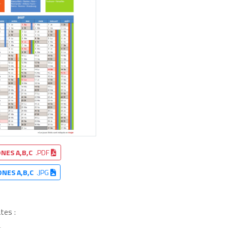
NES A,B,C
.PDF
ONES A,B,C
.JPG
tes :