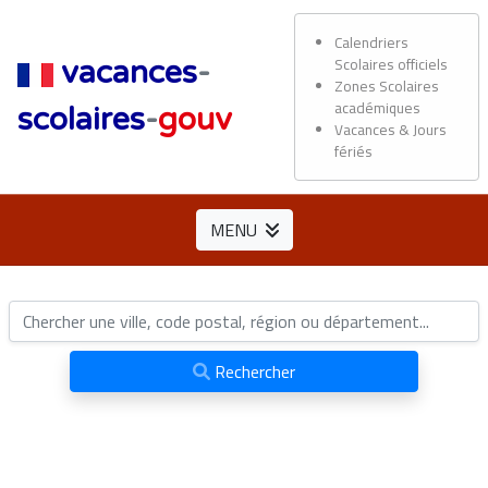
Calendriers
Scolaires officiels
vacances
-
Zones Scolaires
académiques
scolaires
-
gouv
Vacances & Jours
fériés
MENU
Rechercher