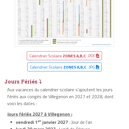
Calendrier Scolaire
ZONES A,B,C
.PDF
Calendrier Scolaire
ZONES A,B,C
.JPG
Jours Fériés ⤵
Aux vacances du calendrier scolaire s’ajoutent les jours
fériés aux congés de Villegenon en 2027 et 2028, dont
voici les dates :
Jours fériés 2027 à Villegenon :
er
vendredi 1
janvier 2027
: Jour de l'an
lundi 29 mars 2027
: Lundi de Pâques