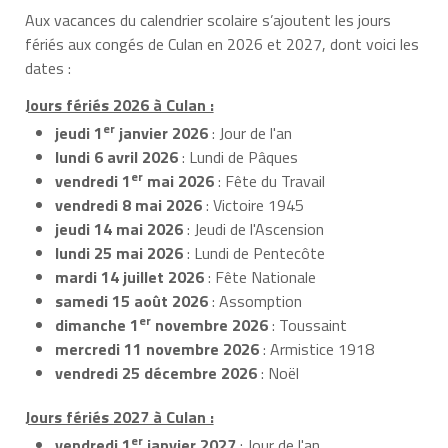
Aux vacances du calendrier scolaire s’ajoutent les jours
fériés aux congés de Culan en 2026 et 2027, dont voici les
dates :
Jours fériés 2026 à Culan :
er
jeudi 1
janvier 2026
: Jour de l'an
lundi 6 avril 2026
: Lundi de Pâques
er
vendredi 1
mai 2026
: Fête du Travail
vendredi 8 mai 2026
: Victoire 1945
jeudi 14 mai 2026
: Jeudi de l'Ascension
lundi 25 mai 2026
: Lundi de Pentecôte
mardi 14 juillet 2026
: Fête Nationale
samedi 15 août 2026
: Assomption
er
dimanche 1
novembre 2026
: Toussaint
mercredi 11 novembre 2026
: Armistice 1918
vendredi 25 décembre 2026
: Noël
Jours fériés 2027 à Culan :
er
vendredi 1
janvier 2027
: Jour de l'an