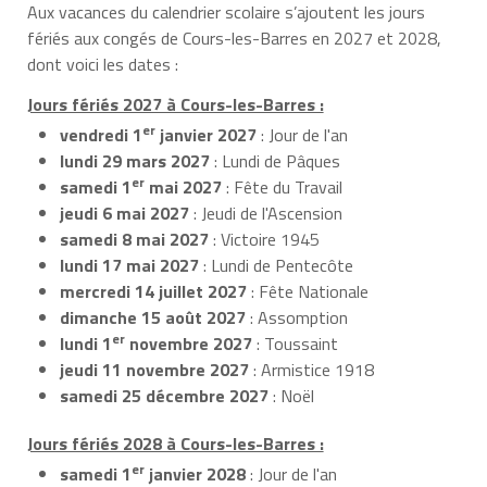
Aux vacances du calendrier scolaire s’ajoutent les jours
fériés aux congés de Cours-les-Barres en 2027 et 2028,
dont voici les dates :
Jours fériés 2027 à Cours-les-Barres :
er
vendredi 1
janvier 2027
: Jour de l'an
lundi 29 mars 2027
: Lundi de Pâques
er
samedi 1
mai 2027
: Fête du Travail
jeudi 6 mai 2027
: Jeudi de l'Ascension
samedi 8 mai 2027
: Victoire 1945
lundi 17 mai 2027
: Lundi de Pentecôte
mercredi 14 juillet 2027
: Fête Nationale
dimanche 15 août 2027
: Assomption
er
lundi 1
novembre 2027
: Toussaint
jeudi 11 novembre 2027
: Armistice 1918
samedi 25 décembre 2027
: Noël
Jours fériés 2028 à Cours-les-Barres :
er
samedi 1
janvier 2028
: Jour de l'an