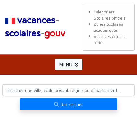
Calendriers
Scolaires officiels
vacances
-
Zones Scolaires
académiques
scolaires
-
gouv
Vacances & Jours
fériés
MENU
Rechercher