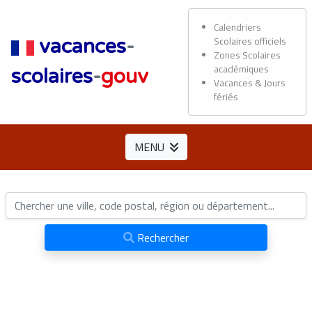
Calendriers
Scolaires officiels
vacances
-
Zones Scolaires
académiques
scolaires
-
gouv
Vacances & Jours
fériés
MENU
Rechercher